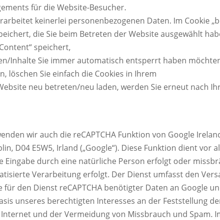
ements für die Website-Besucher.
rarbeitet keinerlei personenbezogenen Daten. Im Cookie „b
peichert, die Sie beim Betreten der Website ausgewählt hab
ontent“ speichert,
en/Inhalte Sie immer automatisch entsperrt haben möchten
n, löschen Sie einfach die Cookies in Ihrem
Website neu betreten/neu laden, werden Sie erneut nach Ih
wenden wir auch die reCAPTCHA Funktion von Google Irelan
lin, D04 E5W5, Irland („Google“). Diese Funktion dient vor a
e Eingabe durch eine natürliche Person erfolgt oder missbr
tisierte Verarbeitung erfolgt. Der Dienst umfasst den Ver
le für den Dienst reCAPTCHA benötigter Daten an Google und
Basis unseres berechtigten Interesses an der Feststellung de
 Internet und der Vermeidung von Missbrauch und Spam. 