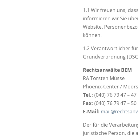
1.1 Wir freuen uns, da
informieren wir Sie üb
Website. Personenbezoge
können.
1.2 Verantwortlicher fü
Grundverordnung (DSGV
Rechtsanwälte BEM
RA Torsten Müsse
Phoenix-Center / Moor
Tel.:
(040) 76 79 47 – 47
Fax:
(040) 76 79 47 – 50
E-Mail:
mail@rechtsanw
Der für die Verarbeitu
juristische Person, die