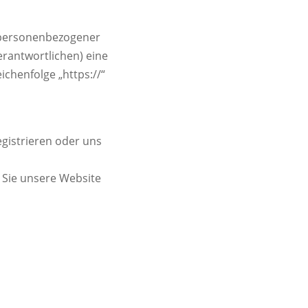
 personenbezogener
erantwortlichen) eine
chenfolge „https://“
egistrieren oder uns
n Sie unsere Website