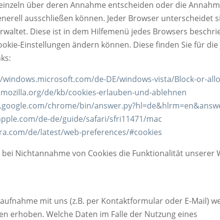
einzeln über deren Annahme entscheiden oder die Annahme
nerell ausschließen können. Jeder Browser unterscheidet sic
rwaltet. Diese ist in dem Hilfemenü jedes Browsers beschri
Cookie-Einstellungen ändern können. Diese finden Sie für die
ks:
//windows.microsoft.com/de-DE/windows-vista/Block-or-all
.mozilla.org/de/kb/cookies-erlauben-und-ablehnen
rt.google.com/chrome/bin/answer.py?hl=de&hlrm=en&answ
apple.com/de-de/guide/safari/sfri11471/mac
era.com/de/latest/web-preferences/#cookies
s bei Nichtannahme von Cookies die Funktionalität unserer
ufnahme mit uns (z.B. per Kontaktformular oder E-Mail) w
n erhoben. Welche Daten im Falle der Nutzung eines