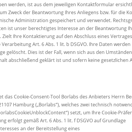
en werden, ist aus dem jeweiligen Kontaktformular ersichtl
zum Zweck der Beantwortung Ihres Anliegens bzw. für die 
ische Administration gespeichert und verwendet. Rechtsgr
ten ist unser berechtigtes Interesse an der Beantwortung I
VO. Zielt Ihre Kontaktierung auf den Abschluss eines Vertrages 
 Verarbeitung Art. 6 Abs. 1 lit. b DSGVO. Ihre Daten werde
ge gelöscht. Dies ist der Fall, wenn sich aus den Umstände
alt abschließend geklärt ist und sofern keine gesetzlichen
t das Cookie-Consent-Tool Borlabs des Anbieters Herrn Be
 21107 Hamburg („Borlabs“), welches zwei technisch notwen
orlabsCookieUnblockContent“) setzt, um Ihre Cookie-Präfer
g erfolgt gemäß Art. 6 Abs. 1 lit. f DSGVO auf Grundlage
teresses an der Bereitstellung eines